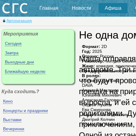
Главная
Новости
Афиша
Авторизация
Не одна до
Мероприятия
Сегодня
Формат:
2D
Год:
2025
Завтра
Страна:
Россия
Маша отправляе
Режиссер:
Митрий Семено
Выходные дни
Жанр:
комедия, приключе
автодоме. Три 
Продолжительность:
ми
Ближайшую неделю
В ролях:
что будут пров
Милана Хаметова
DAVA
поездка на пр
Алексей Маклаков
Куда сходить?
Юлианна Михневич
Александр Головин
выросла, и ей 
Кино
Сергей Пукита
Ева Смирнова
Концерты и праздники
родителями. Ду
Марк-Малик Мурашкин
Дмитрий Колчин
Выставки
приключениям, 
Александр Абрамович
Вечеринки
Одной из остан