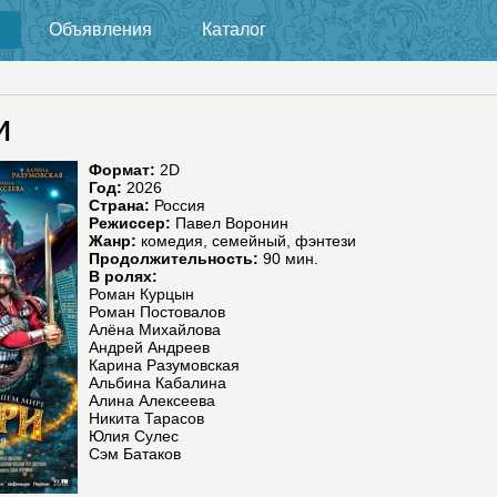
Объявления
Каталог
и
Формат:
2D
Год:
2026
Страна:
Россия
Режиссер:
Павел Воронин
Жанр:
комедия, семейный, фэнтези
Продолжительность:
90 мин.
В ролях:
Роман Курцын
Роман Постовалов
Алёна Михайлова
Андрей Андреев
Карина Разумовская
Альбина Кабалина
Алина Алексеева
Никита Тарасов
Юлия Сулес
Сэм Батаков