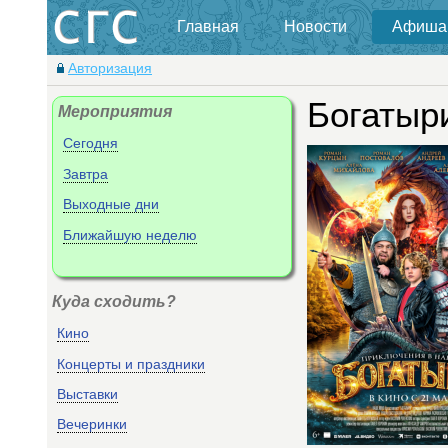
Главная
Новости
Афиша
Авторизация
Богатыр
Мероприятия
Сегодня
Завтра
Выходные дни
Ближайшую неделю
Куда сходить?
Кино
Концерты и праздники
Выставки
Вечеринки