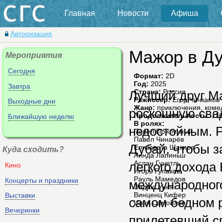
Главная
Новости
Афиша
Авторизация
Мажор в Д
Мероприятия
Сегодня
Формат:
2D
Год:
2025
Завтра
Страна:
Россия
Лучший друг М
Режиссер:
Егор Чичканов
Выходные дни
Жанр:
приключения, коме
роскошную свад
Продолжительность:
116
Ближайшую неделю
В ролях:
недостойным. Р
Павел Прилучный
Павел Чинарёв
Дубай, чтобы з
Елизавета Шакира
Куда сходить?
Линда Лапиньш
Аслан Гучетль
легкого дохода
Кино
Игорь Гулаков
Рауль Мамедов
Концерты и праздники
международног
Эндрю Уинн
Винценц Кифер
Выставки
самом бедном р
Илья Самойлов
Вечеринки
прилетевший сп