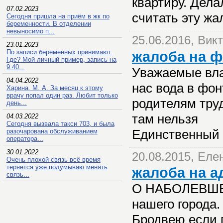
квартиру. Дел
07.02.2023
считать эту ж
Сегодня пришла на приём в жк по
беременности. В отделении
невыносимо п...
25.06.2016, Вик
23.01.2023
По записи беременных принимают.
жалоба на ф
Где? Мой личный пример, запись на
9.40...
Уважаемые влас
04.04.2022
нас вода в фон
Харина. М. А. За месяц к этому
врачу попал один раз. Любит только
родителям труд
день...
там нельзя
04.03.2022
Сегодня вызвала такси 703, и была
Единственный 
разочарована обслуживанием
оператора...
30.01.2022
20.08.2015, Еле
Очень плохой связь всё время
теряется уже подумываю менять
жалоба на 
связь...
О НАБОЛЕВШЕМ
нашего города.
Бродвею если п