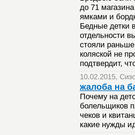
до 71 магазина
ямками и бордю
Бедные детки в
отдельности вы
стояли раньше 
коляской не пр
подтвердит, чт
10.02.2015, Сиз
жалоба на 
Почему на дет
болельщиков п
чеков и квита
какие нужды ид