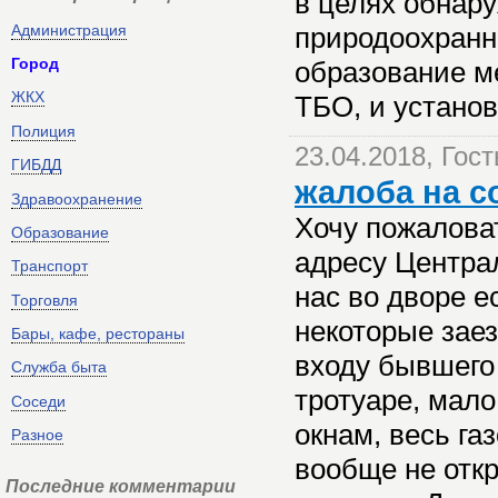
в целях обнар
Администрация
природоохранн
Город
образование м
ЖКХ
ТБО, и установ
Полиция
23.04.2018, Гост
ГИБДД
жалоба на с
Здравоохранение
Хочу пожалова
Образование
адресу Центра
Транспорт
нас во дворе е
Торговля
некоторые зае
Бары, кафе, рестораны
входу бывшего
Служба быта
тротуаре, мало
Соседи
окнам, весь га
Разное
вообще не откр
Последние комментарии