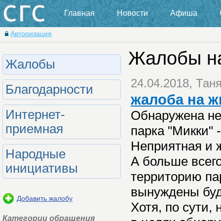
Главная
Новости
Афиша
Авторизация
Жалобы на
Жалобы
24.04.2018, Тан
Благодарности
жалоба на ж
Интернет-
Обнаружена не
приемная
парка "Микки" -
Неприятная и ж
Народные
А больше всего
инициативы
территорию пар
вынуждены буд
Добавить жалобу
Хотя, по сути
Категории обращения