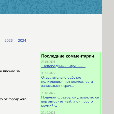
2023
2024
Последние комментарии
28.01.2026
"Непобедимый" -лучший...
е письмо за
30.10.2025
Отвратительно работает
поликлиники, нет возможности
записаться к врач...
20.07.2025
Поделом фраеру, он думал,что он
о от городского
вор авторитетный, а он просто
мелкий ф...
29.10.2024