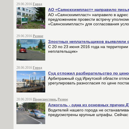
29.06.2016
Город
АО «Саянскхимпласт» направило пись
АО «Саянскхимпласт» направило в адрес
предложением провести встречу уполно
«Саянскхимпласт» для согласования усло
29.06.2016
Разное
Злостных неплательщиков выявляли 
С 20 по 23 июня 2016 года на территори
неплательщик»
28.06.2016
Город
Суд отложил разбирательство по ценов
Арбитражный суд Иркутской области отлож
урегулировать разногласия по цене поста
28.06.2016
Происшествия
,
Разное
Алкоголь - одна из основных причин 
Водителей нашего города не останавливае
предусмотрены крупные штрафы. Сейчас 