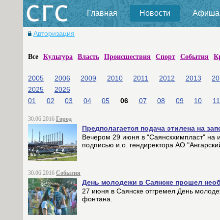
Главная
Новости
Афиша
Авторизация
Все
Культура
Власть
Происшествия
Спорт
События
К
2005
2006
2009
2010
2011
2012
2013
20
2025
2026
01
02
03
04
05
06
07
08
09
10
11
30.06.2016
Город
Предполагается подача этилена на за
Вечером 29 июня в "Саянскхимпласт" на 
подписью и.о. гендиректора АО "Ангарск
30.06.2016
События
День молодежи в Саянске прошел нео
27 июня в Саянске отгремел День молоде
фонтана.