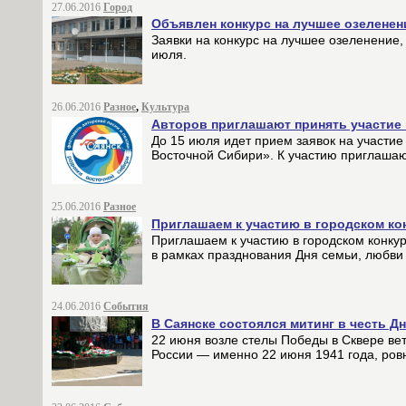
27.06.2016
Город
Объявлен конкурс на лучшее озеленен
Заявки на конкурс на лучшее озеленение
июля.
26.06.2016
Разное
,
Культура
Авторов приглашают принять участие
До 15 июля идет прием заявок на участие
Восточной Сибири». К участию приглашаю
25.06.2016
Разное
Приглашаем к участию в городском ко
Приглашаем к участию в городском конкур
в рамках празднования Дня семьи, любви 
24.06.2016
События
В Саянске состоялся митинг в честь Д
22 июня возле стелы Победы в Сквере вет
России — именно 22 июня 1941 года, ров