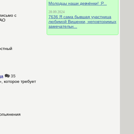
Молодцы наши девчёнки! :P...
28.09.2024
письмо с
7636 Я сама бывшая участница
 АО
любимой Вишенки, неповторимых
замечательн...
остный
да
35
, которое требует
 опьянения