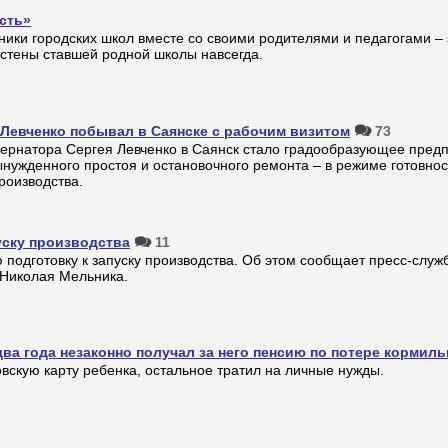
сть»
ики городских школ вместе со своими родителями и педагогами – 
 стены ставшей родной школы навсегда.
 Левченко побывал в Саянске с рабочим визитом
73
бернатора Сергея Левченко в Саянск стало градообразующее пред
нужденного простоя и остановочного ремонта – в режиме готовнос
роизводства.
уску производства
11
подготовку к запуску производства. Об этом сообщает пресс-служ
 Николая Мельника.
ва года незаконно получал за него пенсию по потере кормиль
вскую карту ребенка, остальное тратил на личные нужды.