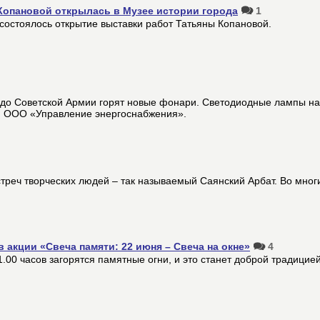
Копановой открылась в Музее истории города
1
состоялось открытие выставки работ Татьяны Копановой.
а до Советской Армии горят новые фонари. Светодиодные лампы н
и ООО «Управление энергоснабжения».
стреч творческих людей – так называемый Саянский Арбат. Во мног
 акции «Свеча памяти: 22 июня – Свеча на окне»
4
.00 часов загорятся памятные огни, и это станет доброй традицией