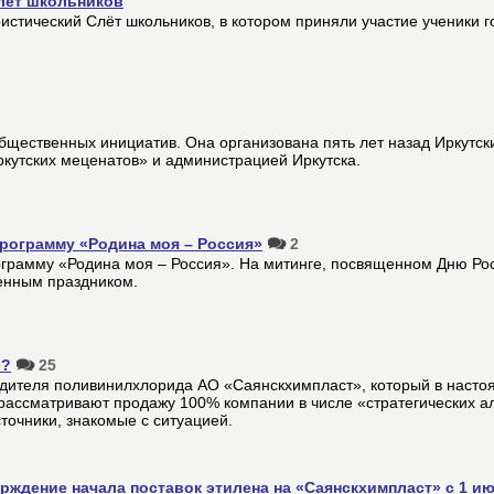
лет школьников
ристический Слёт школьников, в котором приняли участие ученики г
бщественных инициатив. Она организована пять лет назад Иркутск
кутских меценатов» и администрацией Иркутска.
рограмму «Родина моя – Россия»
2
рамму «Родина моя – Россия». На митинге, посвященном Дню Рос
венным праздником.
»?
25
одителя поливинилхлорида АО «Саянскхимпласт», который в наст
рассматривают продажу 100% компании в числе «стратегических ал
точники, знакомые с ситуацией.
ждение начала поставок этилена на «Саянскхимпласт» с 1 и