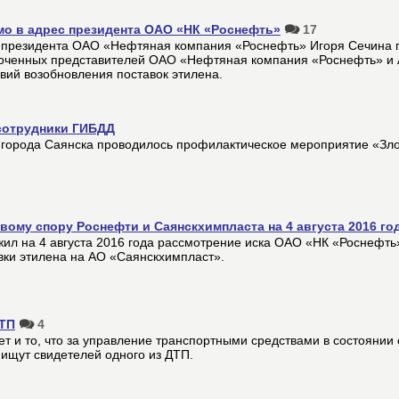
мо в адрес президента ОАО «НК «Роснефть»
17
 президента ОАО «Нефтяная компания «Роснефть» Игоря Сечина 
моченных представителей ОАО «Нефтяная компания «Роснефть» и
вий возобновления поставок этилена.
сотрудники ГИБДД
и города Саянска проводилось профилактическое мероприятие «Зл
ому спору Роснефти и Саянскхимпласта на 4 августа 2016 го
ил на 4 августа 2016 года рассмотрение иска ОАО «НК «Роснефть»
вки этилена на АО «Саянскхимпласт».
ДТП
4
т и то, что за управление транспортными средствами в состоянии
ищут свидетелей одного из ДТП.