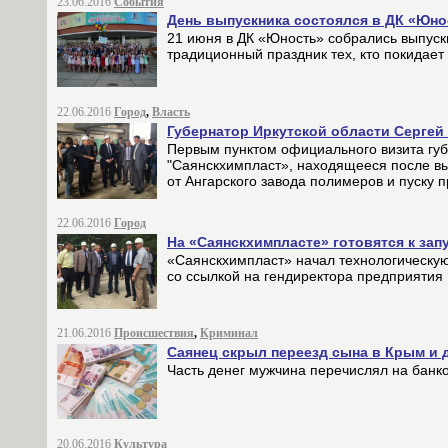
23.06.2016
События
День выпускника состоялся в ДК «Юно
21 июня в ДК «Юность» собрались выпускн
традиционный праздник тех, кто покидает
22.06.2016
Город
,
Власть
Губернатор Иркутской области Сергей
Первым пунктом официального визита гу
"Саянскхимпласт», находящееся после вы
от Ангарского завода полимеров и пуску п
22.06.2016
Город
На «Саянскхимпласте» готовятся к зап
«Саянскхимпласт» начал технологическую 
со ссылкой на гендиректора предприятия
21.06.2016
Происшествия
,
Криминал
Саянец скрыл переезд сына в Крым и д
Часть денег мужчина перечислял на банко
20.06.2016
Культура