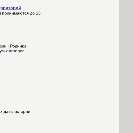
ерриторий
й принимаются до 15
эзии «Родники
гих авторов.
х дат в истории