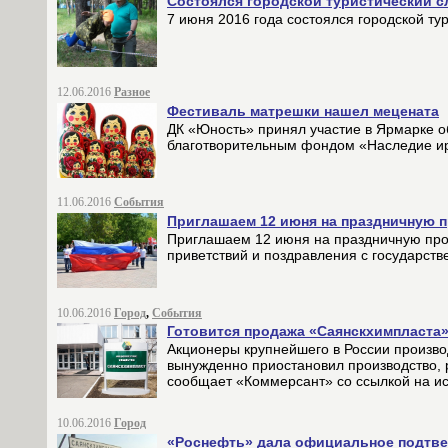
Состоялся городской туристический с
7 июня 2016 года состоялся городской ту
12.06.2016
Разное
Фестиваль матрешки нашел мецената
ДК «Юность» принял участие в Ярмарке о
благотворительным фондом «Наследие ир
11.06.2016
События
Приглашаем 12 июня на праздничную п
Приглашаем 12 июня на праздничную прог
приветствий и поздравления с государст
10.06.2016
Город
,
События
Готовится продажа «Саянскхимпласта
Акционеры крупнейшего в России произв
вынужденно приостановил производство, 
сообщает «Коммерсант» со ссылкой на ис
10.06.2016
Город
«Роснефть» дала официальное подтвер