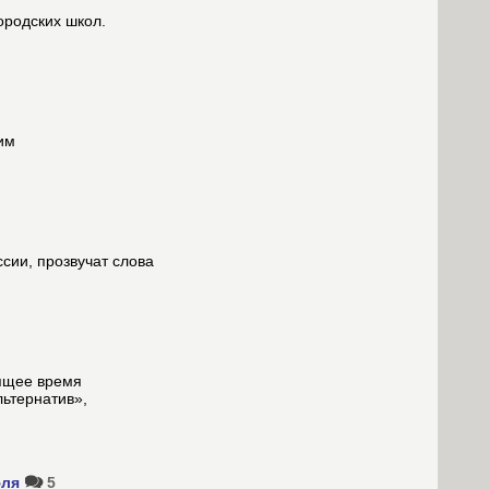
ородских школ.
им
сии, прозвучат слова
оящее время
ьтернатив»,
юля
5