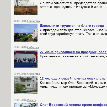
Об этом заместитель председателя прави
встрече, прошедшей в Иркутске 9 июня.
10.06.2016
Общество
Школьники трудятся на благо города
С приходом лета для старшеклассников на
свой труд заработную плату. Так, с начал
09.06.2016
События
27 июня приглашаем на праздник, по
Приглашаем саянцев на яркий, веселый, 
09.06.2016
Общество
12 молодых семей получат социальны
Как сообщил мэр Олег Боровский, в июле
жилья участникам программы «Молодым с
09.06.2016
Власть
Олег Боровский провел пресс-конфере