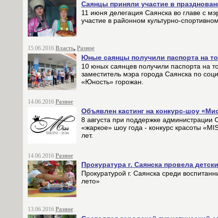
Саянцы приняли участие в празднован
11 июня делегация Саянска во главе с м
участие в районном культурно-спортивном
15.06.2016
Власть
,
Разное
Юные саянцы получили паспорта на т
10 юных саянцев получили паспорта на т
заместитель мэра города Саянска по соц
«Юность» горожан.
14.06.2016
Разное
Объявлен кастинг на конкурс-шоу «Ми
8 августа при поддержке администрации 
«жаркое» шоу года - конкурс красоты «MI
лет.
14.06.2016
Разное
Прокуратура г. Саянска провела детс
Прокуратурой г. Саянска среди воспитан
лето»
13.06.2016
Разное