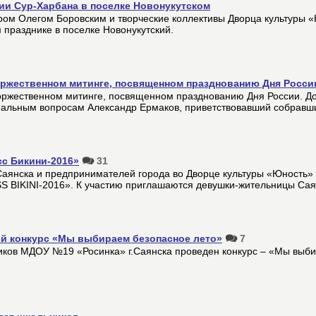
ии Сур-Харбана в поселке Новонукутском
эром Олегом Боровским и творческие коллективы Дворца культуры 
 празднике в поселке Новонукутский.
оржественном митинге, посвященном празднованию Дня Росси
оржественном митинге, посвященном празднованию Дня России. Д
иальным вопросам Александр Ермаков, приветствовавший собравши
сс Бикини-2016»
31
Саянска и предпринимателей города во Дворце культуры «Юность»
SS BIKINI-2016». К участию приглашаются девушки-жительницы Саян
кий конкурс «Мы выбираем безопасное лето»
7
ников МДОУ №19 «Росинка» г.Саянска проведен конкурс – «Мы выб