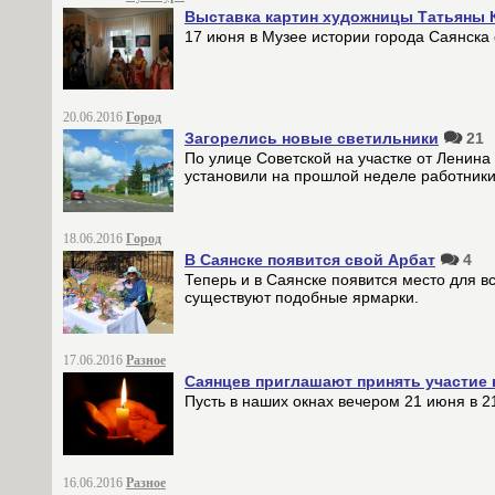
Выставка картин художницы Татьяны 
17 июня в Музее истории города Саянска 
20.06.2016
Город
Загорелись новые светильники
21
По улице Советской на участке от Ленин
установили на прошлой неделе работник
18.06.2016
Город
В Саянске появится свой Арбат
4
Теперь и в Саянске появится место для в
существуют подобные ярмарки.
17.06.2016
Разное
Саянцев приглашают принять участие в
Пусть в наших окнах вечером 21 июня в 21
16.06.2016
Разное