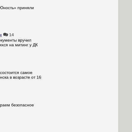
«Юность» приняли
и
14
окументы вручил
хся на митинг у ДК
 состоится самое
ска в возрасте от 16
ираем безопасное