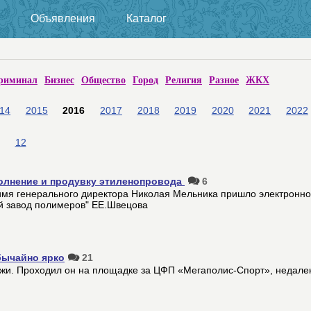
Объявления
Каталог
риминал
Бизнес
Общество
Город
Религия
Разное
ЖКХ
14
2015
2016
2017
2018
2019
2020
2021
2022
12
полнение и продувку этиленопровода
6
имя генерального директора Николая Мельника пришло электронно
ий завод полимеров" ЕЕ.Швецова
бычайно ярко
21
жи. Проходил он на площадке за ЦФП «Мегаполис-Спорт», недалек