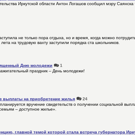
тельства Иркутской области Антон Логашов сообщил мэру Саянска
ступила не только пора отдыха, но и время, когда можно потрудить
а лета на трудовую вахту заступили порядка ста школьников.
священный Дню молодежи
1
зажигательный праздник – День молодежи!
е выплаты на приобретение жилья
24
 планируется вручение свидетельств о получении социальной вып
емьям – доступное жилье».
нцию, главной темой которой стала встреча губернатора Ирк