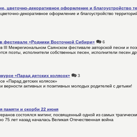
ие, цветочно-декоративное оформление и благоустройство т
, цветочно-декоративное оформление и благоустройство территори
 в фестивале «Родники Восточной Сибири»
6
 в III Межрегиональном Саянском фестивале авторской песни и по
тся поэты, исполнители собственных песен, исполнители песен дру
нкурсе «Парад детских колясок»
3
се «Парад детских колясок»
и верности активных и позитивных молодых родителей с детьми!
ня памяти и скорби 22 июня
еранов состоялся митинг, посвященный одной из самых трагически
но 75 лет назад началась Великая Отечественная война