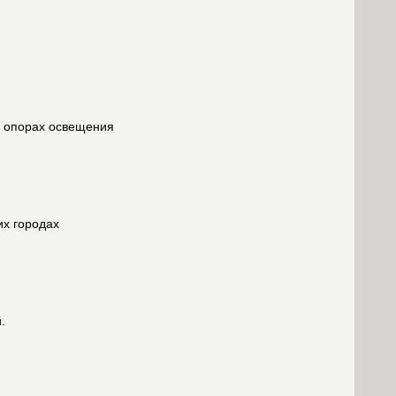
а опорах освещения
их городах
.