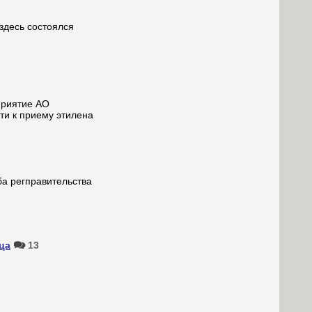
здесь состоялся
приятие АО
ти к приему этилена
ба регправительства
ца
13