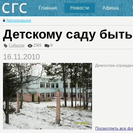
Главная
Новости
Афиша
Авторизация
Детскому саду быть
События
2501
0
16.11.2010
Демонтаж огражден
Посмотреть все ф