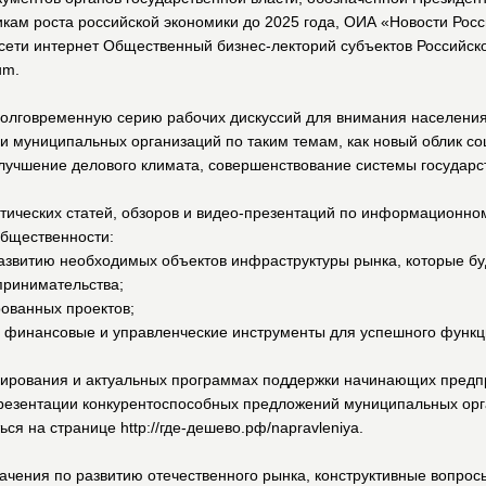
кам роста российской экономики до 2025 года, ОИА «Новости Росс
сети интернет Общественный бизнес-лекторий субъектов Российск
um.
долговременную серию рабочих дискуссий для внимания населения
и муниципальных организаций по таким темам, как новый облик с
лучшение делового климата, совершенствование системы государс
тических статей, обзоров и видео-презентаций по информационно
общественности:
развитию необходимых объектов инфраструктуры рынка, которые б
принимательства;
ованных проектов;
 финансовые и управленческие инструменты для успешного функ
нсирования и актуальных программах поддержки начинающих предп
презентации конкурентоспособных предложений муниципальных орг
я на странице http://где-дешево.рф/napravleniya.
ачения по развитию отечественного рынка, конструктивные вопро