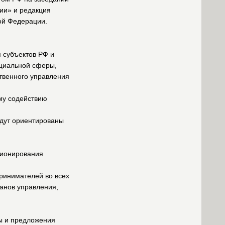
ии» и редакция
ой Федерации.
 субъектов РФ и
оциальной сферы,
твенного управления
му содействию
удут ориентированы
ционирования
ринимателей во всех
анов управления,
сы и предложения