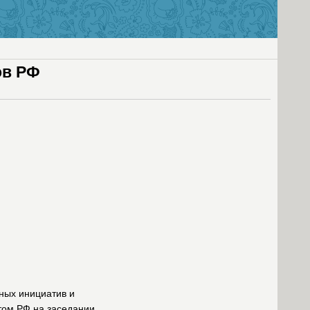
ов РФ
ных инициатив и
том РФ на заседании