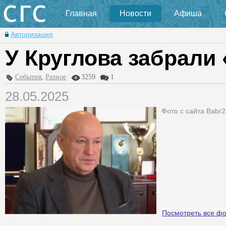
Главная
Новости
Афиша
Авторизация
У Круглова забрали
События
,
Разное
3259
1
28.05.2025
Фото с сайта Babr
Посмотреть все ф