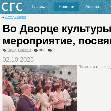
Главная
Новости
Афиша
Авторизация
Во Дворце культуры
мероприятие, посв
Город
,
События
1066
0
02.10.2025
Телеграм-канал а