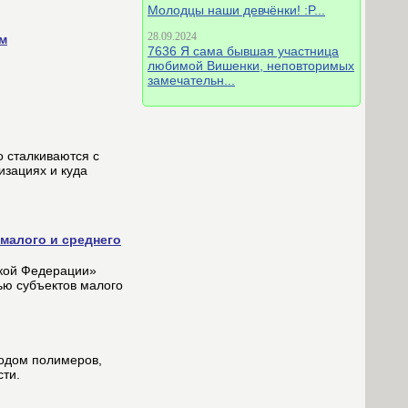
Молодцы наши девчёнки! :P...
28.09.2024
м
7636 Я сама бывшая участница
любимой Вишенки, неповторимых
замечательн...
о сталкиваются с
изациях и куда
малого и среднего
ской Федерации»
ью субъектов малого
водом полимеров,
ти.