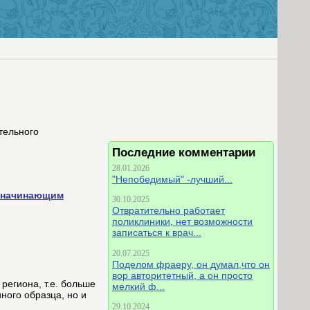
тельного
Последние комментарии
28.01.2026
"Непобедимый" -лучший...
в начинающим
30.10.2025
Отвратительно работает
поликлиники, нет возможности
записаться к врач...
20.07.2025
Поделом фраеру, он думал,что он
вор авторитетный, а он просто
егиона, т.е. больше
мелкий ф...
ного образца, но и
29.10.2024