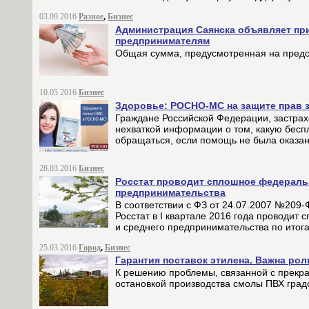
03.09.2016
Разное
,
Бизнес
Администрация Саянска объявляет при
предпринимателям
Общая сумма, предусмотренная на предост
10.05.2016
Бизнес
Здоровье: РОСНО-МС на защите прав 
Граждане Российской Федерации, застрах
нехваткой информации о том, какую бесп
обращаться, если помощь не была оказан
28.03.2016
Бизнес
Росстат проводит сплошное федеральн
предпринимательства
В соответствии с ФЗ от 24.07.2007 №209
Росстат в I квартале 2016 года проводит
и среднего предпринимательства по итога
25.03.2016
Город
,
Бизнес
Гарантия поставок этилена. Важна ро
К решению проблемы, связанной с прекр
остановкой производства смолы ПВХ гра