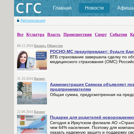
Главная
Новости
Афиша
Авторизация
Все
Культура
Власть
Происшествия
Спорт
События
К
06.12.2016
Бизнес
,
Общество
РОСНО-МС предупреждает: будьте бдит
ВТБ страхование завершила сделку по о
медицинского страхования (ОМС) Россий
31.10.2016
Бизнес
Администрация Саянска объявляет по
предпринимателям
Общая сумма, предусмотренная на предос
22.09.2016
Бизнес
Подарки для родителей новорожденн
Сегодня в Иркутском филиале АО «Страхо
чем 64% населения. Поэтому для компани
оказать надежную защиту и поддержку св