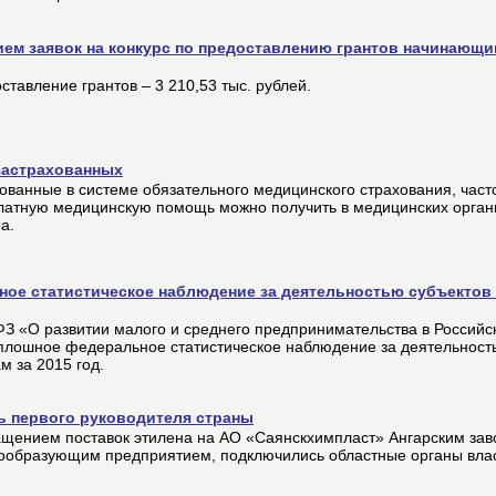
ем заявок на конкурс по предоставлению грантов начинающи
авление грантов – 3 210,53 тыс. рублей.
застрахованных
ованные в системе обязательного медицинского страхования, част
латную медицинскую помощь можно получить в медицинских орган
а.
ое статистическое наблюдение за деятельностью субъектов 
-ФЗ «О развитии малого и среднего предпринимательства в Россий
 сплошное федеральное статистическое наблюдение за деятельност
м за 2015 год.
ль первого руководителя страны
ащением поставок этилена на АО «Саянскхимпласт» Ангарским за
дообразующим предприятием, подключились областные органы влас