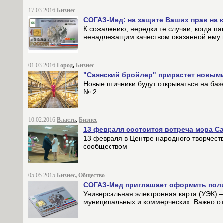
17.03.2016
Бизнес
СОГАЗ-Мед: на защите Ваших прав на
К сожалению, нередки те случаи, когда 
ненадлежащим качеством оказанной ему
01.03.2016
Город
,
Бизнес
"Саянский бройлер" прирастет новым
Новые птичники будут открываться на ба
№ 2
10.02.2016
Власть
,
Бизнес
13 февраля состоится встреча мэра С
13 февраля в Центре народного творчест
сообществом
05.05.2015
Бизнес
,
Общество
СОГАЗ-Мед приглашает оформить поли
Универсальная электронная карта (УЭК) –
муниципальных и коммерческих. Важно от