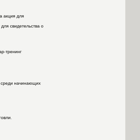
а акция для
для свидетельства о
ар-тренинг
а среди начинающих
говли.