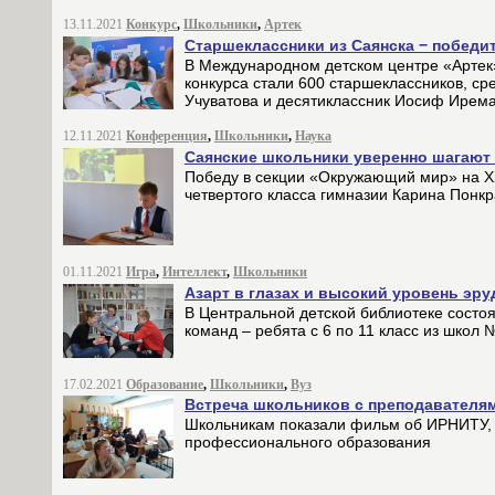
13.11.2021
Конкурс
,
Школьники
,
Артек
Старшеклассники из Саянска − победи
В Международном детском центре «Артек
конкурса стали 600 старшеклассников, ср
Учуватова и десятиклассник Иосиф Ирем
12.11.2021
Конференция
,
Школьники
,
Наука
Саянские школьники уверенно шагают
Победу в секции «Окружающий мир» на 
четвертого класса гимназии Карина Понкр
01.11.2021
Игра
,
Интеллект
,
Школьники
Азарт в глазах и высокий уровень эр
В Центральной детской библиотеке состоя
команд – ребята с 6 по 11 класс из школ 
17.02.2021
Образование
,
Школьники
,
Вуз
Встреча школьников с преподавателям
Школьникам показали фильм об ИРНИТУ, р
профессионального образования