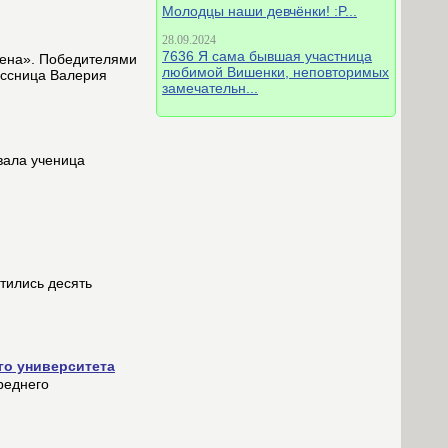
Молодцы наши девчёнки! :P...
28.09.2024
7636 Я сама бывшая участница
мена». Победителями
любимой Вишенки, неповторимых
ассница Валерия
замечательн...
вала ученица
тились десять
го университета
реднего