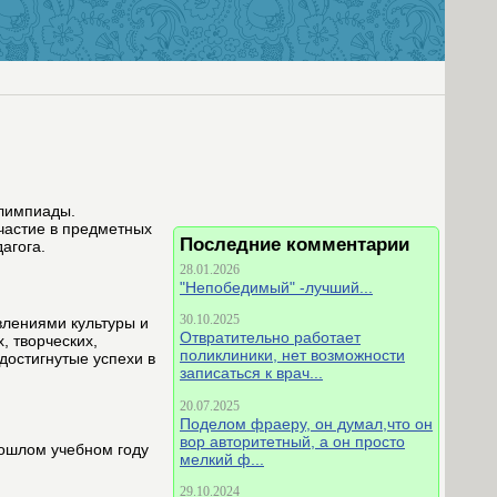
олимпиады.
частие в предметных
Последние комментарии
агога.
28.01.2026
"Непобедимый" -лучший...
30.10.2025
влениями культуры и
Отвратительно работает
, творческих,
поликлиники, нет возможности
достигнутые успехи в
записаться к врач...
20.07.2025
Поделом фраеру, он думал,что он
вор авторитетный, а он просто
рошлом учебном году
мелкий ф...
29.10.2024