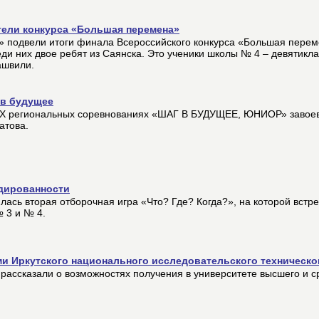
тели конкурса «Большая перемена»
» подвели итоги финала Всероссийского конкурса «Большая пере
еди них двое ребят из Саянска. Это ученики школы № 4 – девятикл
ашвили.
 в будущее
XX региональных соревнованиях «ШАГ В БУДУЩЕЕ, ЮНИОР» завое
атова.
удированности
лась вторая отборочная игра «Что? Где? Когда?», на которой встре
№ 3 и № 4.
и Иркутского национального исследовательского техническо
ассказали о возможностях получения в университете высшего и с