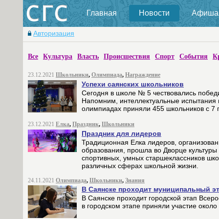
Главная
Новости
Афиша
Авторизация
Все
Культура
Власть
Происшествия
Спорт
События
К
23.12.2021
Школьники
,
Олимпиада
,
Награждение
Успехи саянских школьников
Сегодня в школе № 5 чествовались побед
Напомним, интеллектуальные испытания п
олимпиадах приняли 455 школьников с 7 п
23.12.2021
Елка
,
Праздник
,
Школьники
Праздник для лидеров
Традиционная Елка лидеров, организован
образования, прошла во Дворце культуры 
спортивных, умных старшеклассников школ
различных сферах школьной жизни.
24.11.2021
Олимпиада
,
Школьники
,
Знания
В Саянске проходит муниципальный э
В Саянске проходит городской этап Всеро
в городском этапе приняли участие около