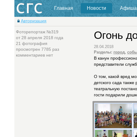
Главная
Новости
Афиша
Авторизация
Фоторепортаж №319
Огонь д
от 28 апреля 2018 года
21 фотография
28.04.2018
просмотрен 7785 раз
Разделы:
город
,
собы
комментариев нет
В канун профессиона
представители служб
О том, какой вред мо
детского сада также
театральную постано
гости подарили дошк