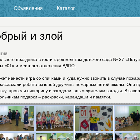
Объявления
Каталог
обрый и злой
тия
льного праздника в гости к дошколятам детского сада № 27 «Пету
ы «01» и местного отделения ВДПО.
жет нанести игра со спичками и куда нужно звонить в случае пожа
 рассказали ребята из юной дружины пожарных пятой школы. Они п
вку, провели викторину и загадали юным зрителям загадки. В зав
ольникам подарки – раскраски, карандаши и памятки.