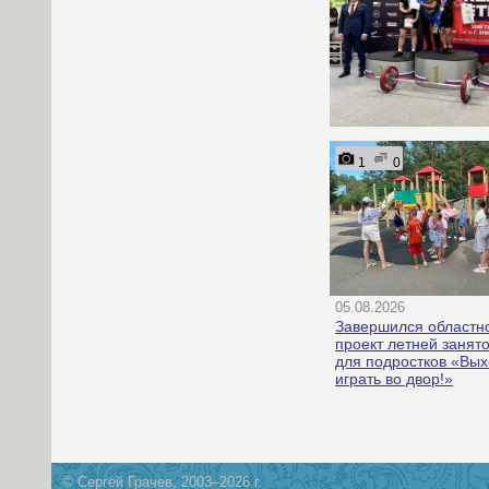
1
0
05.08.2026
Завершился областн
проект летней занят
для подростков «Вы
играть во двор!»
© Сергей Грачев, 2003–2026 г.