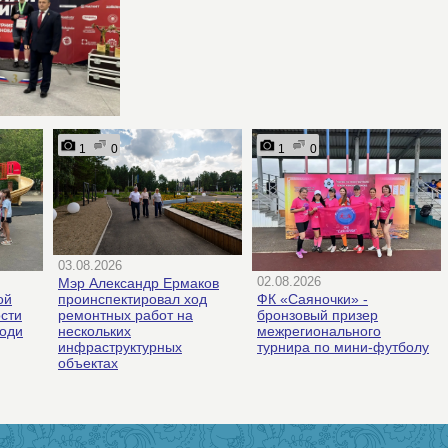
1
0
1
0
03.08.2026
02.08.2026
Мэр Александр Ермаков
ой
ФК «Саяночки» -
проинспектировал ход
ости
бронзовый призер
ремонтных работ на
ходи
межрегионального
нескольких
турнира по мини-футболу
инфраструктурных
объектах