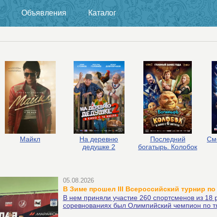
Объявления
Каталог
Майкл
На деревню
Последний
См
дедушке 2
богатырь. Колобок
05.08.2026
В Зиме прошел III Всероссийский турнир по
В нем приняли участие 260 спортсменов из 18 
соревнованиях был Олимпийский чемпион по т