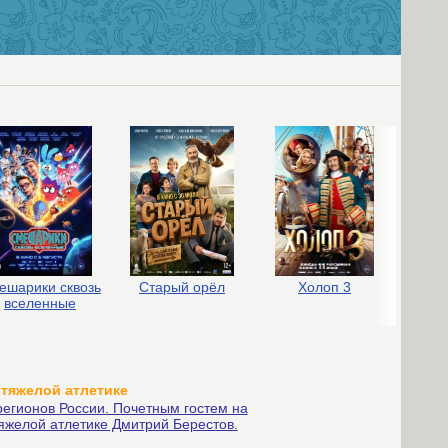
ешарики сквозь
Старый орёл
Холоп 3
вселенные
 тяжелой атлетике
регионов России. Почетным гостем на
яжелой атлетике Дмитрий Берестов.