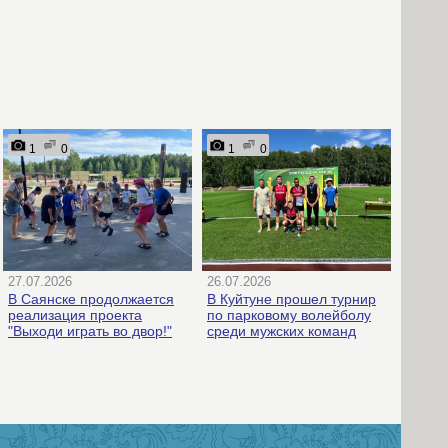
1
0
1
0
27.07.2026
26.07.2026
В Саянске продолжается
В Куйтуне прошел турнир
реализация проекта
по парковому волейболу
"Выходи играть во двор!"
среди мужских команд