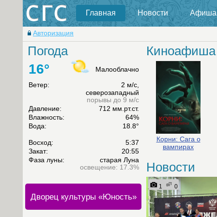
Главная
Новости
Афиша
Авторизация
Погода
Киноафиша
16°
Малооблачно
Ветер:
2 м/с,
северозападный
порывы до 9 м/с
Давление:
712 мм.рт.ст.
Влажность:
64%
Вода:
18.8°
Корни: Сага о
Восход:
5:37
вампирах
Закат:
20:55
Фаза луны:
старая Луна
Новости
освещение: 17.3%
1
0
Дворец культуры «Юность»