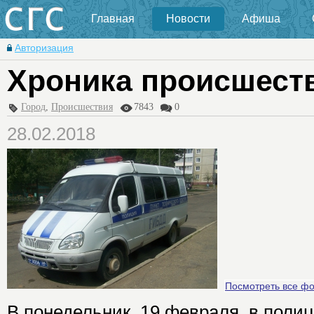
Главная
Новости
Афиша
Авторизация
Хроника происшест
Город
,
Происшествия
7843
0
28.02.2018
Посмотреть все ф
В понедельник, 19 февраля, в поли