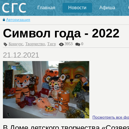
Главная
Новости
Афиша
Авторизация
Символ года - 2022
Конкурс
,
Творчество
,
Тигр
3953
0
21.12.2021
Посмотреть все ф
В Доме детского творчества «Созве