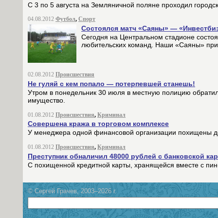
С 3 по 5 августа на Земляничной поляне проходил городск
04.08.2012
Футбол
,
Спорт
Состоялся матч «Саяны» — «Инвестби
Сегодня на Центральном стадионе состоя
любительских команд. Наши «Саяны» при
02.08.2012
Происшествия
Не гуляй с кем попало — потерпевшей станешь!
Утром в понедельник 30 июля в местную полицию обратила
имущество.
01.08.2012
Происшествия
,
Криминал
Совершена кража в торговом комплексе
У менеджера одной финансовой организации похищены де
01.08.2012
Происшествия
,
Криминал
Преступник обналичил 48000 рублей с банковской ка
С похищенной кредитной карты, хранящейся вместе с пин-
© Сергей Грачев, 2003–2026 г.