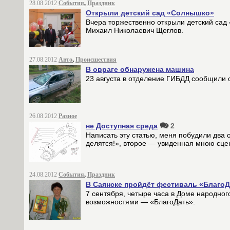
28.08.2012
События
,
Праздник
Открыли детский сад «Солнышко»
Вчера торжественно открыли детский сад
Михаил Николаевич Щеглов.
27.08.2012
Авто
,
Происшествия
В овраге обнаружена машина
23 августа в отделение ГИБДД сообщили 
26.08.2012
Разное
не Доступная среда
2
Написать эту статью, меня побудили два 
делятся!», второе — увиденная мною сцен
24.08.2012
События
,
Праздник
В Саянске пройдёт фестиваль «БлагоД
7 сентября, четыре часа в Доме народног
возможностями — «БлагоДать».