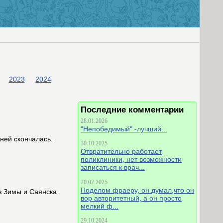
2023
2024
Последние комментарии
28.01.2026
"Непобедимый" -лучший...
ней скончалась.
30.10.2025
Отвратительно работает
поликлиники, нет возможности
записаться к врач...
20.07.2025
Поделом фраеру, он думал,что он
в Зимы и Саянска
вор авторитетный, а он просто
мелкий ф...
29.10.2024