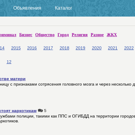
Объявления
Каталог
риминал
Бизнес
Общество
Город
Религия
Разное
ЖКХ
14
2015
2016
2017
2018
2019
2020
2021
2022
12
стве матери
цу с признаками сотрясения головного мозга и через несколько д
стоят наркотикам
5
ужбами полиции, такими как ППС и ОГИБДД на территории городо
ркотиков.