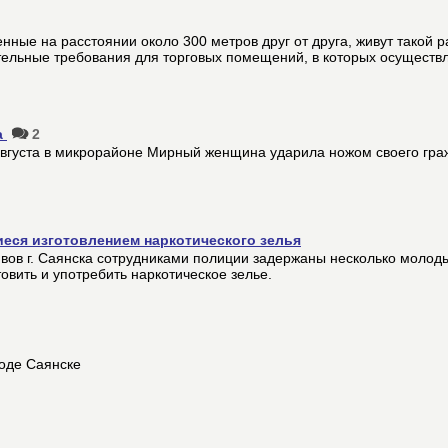
енные на расстоянии около 300 метров друг от друга, живут такой 
тельные требования для торговых помещений, в которых осуществ
а
2
 августа в микрорайоне Мирный женщина ударила ножом своего гра
.
ся изготовлением наркотического зелья
ивов г. Саянска сотрудниками полиции задержаны несколько молод
товить и употребить наркотическое зелье.
роде Саянске