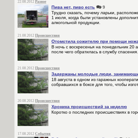
22.08.2012
Разное
Пива нет, пиво есть
9
Трудно сказать, почему ларьки, располож
1 июля, когда были установлены дополни
алкогольной продукции.
21.08.2012
Происшествия
Отомстила сожителю при помощи нож
В ночь с воскресенья на понедельник 20
после чего обратилась в службу спасения
21.08.2012
Происшествия
Задержаны молодые люди, занимающие
18 августа в одном из гаражных кооперат
собравшихся в боксе для того, чтобы изго
20.08.2012
Происшествия
Хроника происшествий за неделю
Коротко о последних происшествиях в го
17.08.2012
События