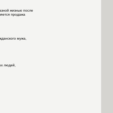
разной жизнью после
ляется продажа
жданского мужа,
ых людей,