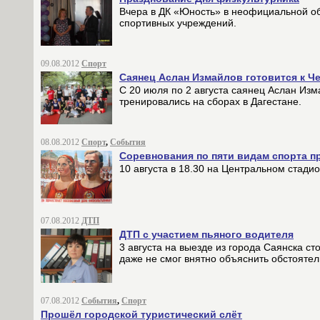
Вчера в ДК «Юность» в неофициальной об
спортивных учреждений.
09.08.2012
Спорт
Саянец Аслан Измайлов готовится к Ч
С 20 июля по 2 августа саянец Аслан И
тренировались на сборах в Дагестане.
08.08.2012
Спорт
,
События
Соревнования по пяти видам спорта п
10 августа в 18.30 на Центральном стад
07.08.2012
ДТП
ДТП с участием пьяного водителя
3 августа на выезде из города Саянска с
даже не смог внятно объяснить обстоятел
07.08.2012
События
,
Спорт
Прошёл городской туристический слёт