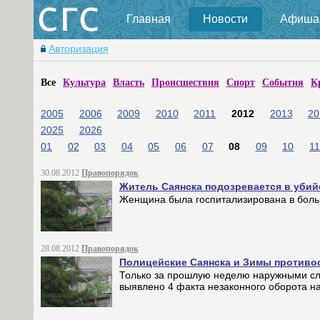
Главная
Новости
Афиша
Авторизация
Все
Культура
Власть
Происшествия
Спорт
События
К
2005
2006
2009
2010
2011
2012
2013
20
2025
2026
01
02
03
04
05
06
07
08
09
10
11
30.08.2012
Правопорядок
Житель Саянска подозревается в убий
Женщина была госпитализирована в больни
28.08.2012
Правопорядок
Полицейские Саянска и Зимы противо
Только за прошлую неделю наружными сл
выявлено 4 факта незаконного оборота на