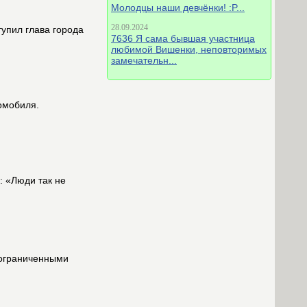
Молодцы наши девчёнки! :P...
28.09.2024
упил глава города
7636 Я сама бывшая участница
любимой Вишенки, неповторимых
замечательн...
омобиля.
: «Люди так не
 ограниченными