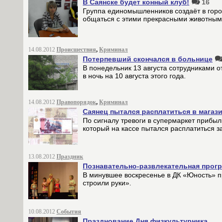
В Саянске будет конный клуб!
16
Группа единомышленников создаёт в горо
общаться с этими прекрасными животным
14.08.2012
Происшествия
,
Криминал
Потерпевший скончался в больнице
В понедельник 13 августа сотрудниками о
в ночь на 10 августа этого года.
14.08.2012
Правопорядок
,
Криминал
Саянец пытался расплатиться в магази
По сигналу тревоги в супермаркет прибы
который на кассе пытался расплатиться з
13.08.2012
Праздник
Познавательно-развлекательная прог
В минувшее воскресенье в ДК «Юность» 
строили руки».
10.08.2012
События
Празднование Дня физкультурника