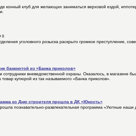
де конный клуб для желающих заниматься верховой ездой, иппоте
и.
9
тделения уголовного розыска раскрыто громкое преступление, сове
не банкнотой из «Банка приколов»
ли сотрудники вневедомственной охраны. Оказалось, в магазине бы
а товар купюрой из так называемого «Банка приколов».
рамма ко Дню строителя прошла в ДК «Юность»
прошла познавательно-развлекательная программа «Уютные наши д