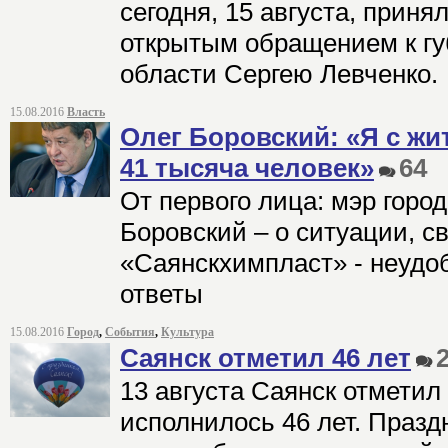
сегодня, 15 августа, прин
открытым обращением к гу
области Сергею Левченко.
15.08.2016
Власть
Олег Боровский: «Я с жи
41 тысяча человек»
64
От первого лица: мэр горо
Боровский – о ситуации, с
«Саянскхимпласт» - неудо
ответы
15.08.2016
Город
,
События
,
Культура
Саянск отметил 46 лет
13 августа Саянск отметил
исполнилось 46 лет. Празд