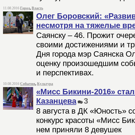
11.08.2016
Город
,
Власть
Олег Боровский: «Развив
несмотря на тяжелые вр
Саянску – 46. Прожит очер
своими достижениями и тр
Дня города мэр Саянска 
оценку произошедшим собы
и перспективах.
10.08.2016
События
,
Культура
«Мисс Бикини-2016» ста
Казанцева
3
8 августа в ДК «Юность» 
конкурс красоты «Мисс Бик
нем приняли 8 девушек