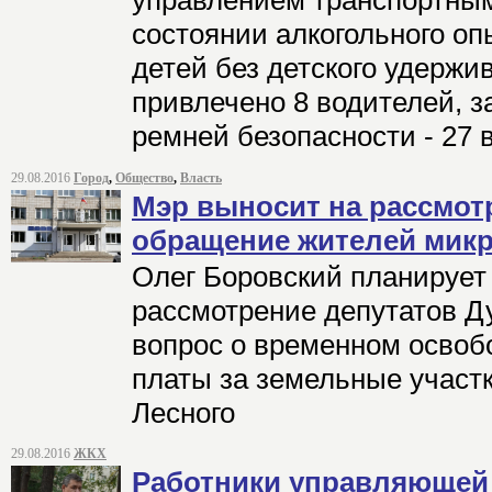
управлением транспортны
состоянии алкогольного оп
детей без детского удержи
привлечено 8 водителей, з
ремней безопасности - 27 
29.08.2016
Город
,
Общество
,
Власть
Мэр выносит на рассмо
обращение жителей микр
Олег Боровский планирует
рассмотрение депутатов Ду
вопрос о временном освоб
платы за земельные участ
Лесного
29.08.2016
ЖКХ
Работники управляющей