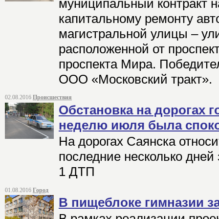
муниципальный контракт н
капитальному ремонту авт
магистральной улицы – ул
расположенной от проспек
проспекта Мира. Победите
ООО «Московский тракт».
02.08.2016
Происшествия
Обстановка на дорогах 
неделю июля была спок
На дорогах Саянска относи
последние несколько дней 
1 ДТП
01.08.2016
Город
В пищеблоке гимназии з
В рамках реализации прое