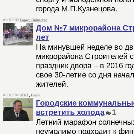
города М.П.Кузнецова.
08.08.2016
Город
,
Общество
Дом №7 микрорайона Стр
лет
На минувшей неделе во д
микрорайона Строителей 
праздник двора – в 2016 го
свое 30-летие со дня нача
жителей.
07.08.2016
ЖКХ
,
Город
Городские коммунальны
встретить холода
1
Летний марафон солнечны
неумолимо подходит к фини