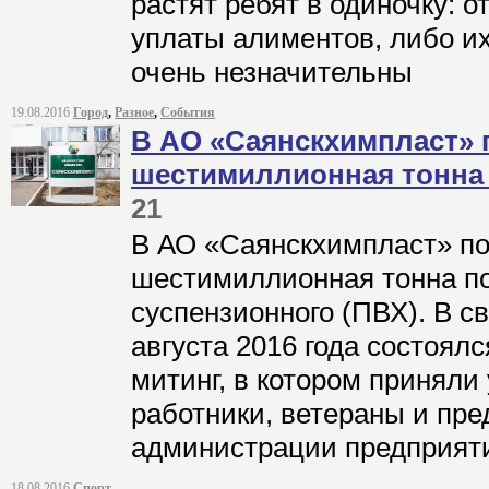
растят ребят в одиночку: 
уплаты алиментов, либо и
очень незначительны
19.08.2016
Город
,
Разное
,
События
В АО «Саянскхимпласт» 
шестимиллионная тонна
21
В АО «Саянскхимпласт» п
шестимиллионная тонна п
суспензионного (ПВХ). В с
августа 2016 года состоял
митинг, в котором принял
работники, ветераны и пре
администрации предприят
18.08.2016
Спорт