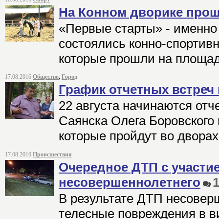
На Конном дворике про
«Первые старты» - именно
состоялись конно-спортив
которые прошли на площад
17.08.2016
Общество
,
Город
График отчетных встреч
22 августа начинаются отч
Саянска Олега Боровского
которые пройдут во двора
17.08.2016
Происшествия
Очередное ДТП с участи
несовершеннолетнего
В результате ДТП несовер
телесные повреждения в в