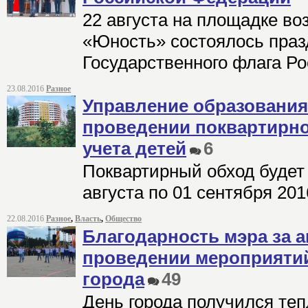
22 августа на площадке во
«Юность» состоялось праз
Государственного флага Р
23.08.2016
Разное
Управление образовани
проведении поквартирно
учета детей
6
Поквартирный обход будет 
августа по 01 сентября 201
22.08.2016
Разное
,
Власть
,
Общество
Благодарность мэра за а
проведении мероприяти
города
49
День города получился те