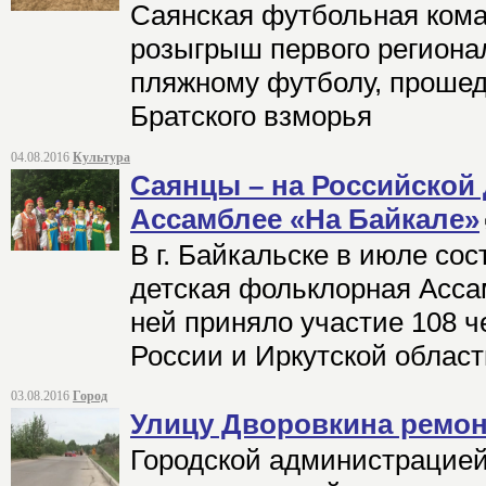
Саянская футбольная ком
розыгрыш первого региона
пляжному футболу, прошед
Братского взморья
04.08.2016
Культура
Саянцы – на Российской
Ассамблее «На Байкале»
В г. Байкальске в июле со
детская фольклорная Асса
ней приняло участие 108 ч
России и Иркутской област
03.08.2016
Город
Улицу Дворовкина ремо
Городской администрацией