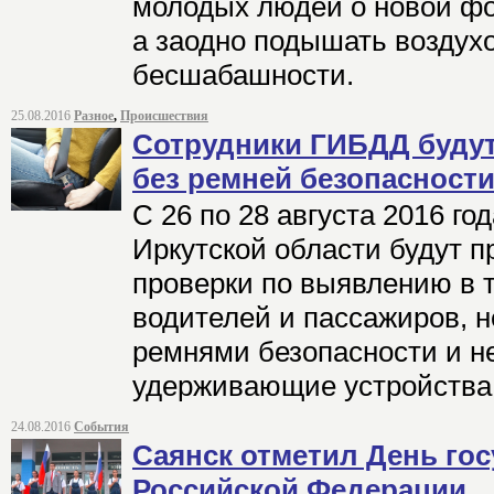
молодых людей о новой фо
а заодно подышать воздух
бесшабашности.
25.08.2016
Разное
,
Происшествия
Сотрудники ГИБДД буду
без ремней безопасност
С 26 по 28 августа 2016 го
Иркутской области будут 
проверки по выявлению в 
водителей и пассажиров, н
ремнями безопасности и н
удерживающие устройства
24.08.2016
События
Саянск отметил День го
Российской Федерации