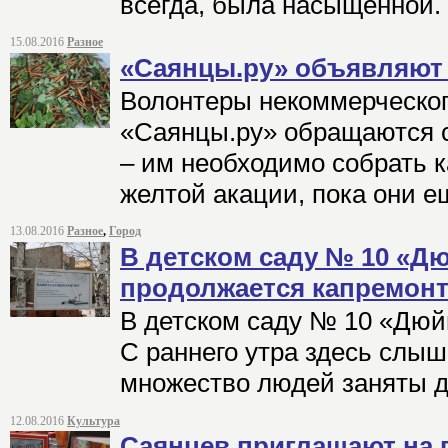
всегда, была насыщенной.
15.08.2016
Разное
«Саянцы.ру» объявляют 
Волонтеры некоммерческог
«Саянцы.ру» обращаются с
– им необходимо собрать 
желтой акации, пока они 
13.08.2016
Разное
,
Город
В детском саду № 10 «Д
продолжается капремон
В детском саду № 10 «Дюй
С раннего утра здесь слы
множество людей заняты д
12.08.2016
Культура
Саянцев приглашают на 