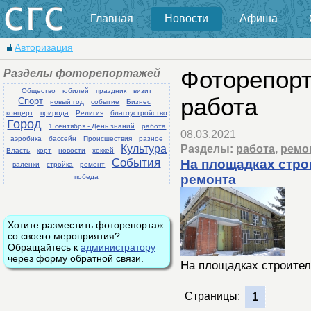
Главная
Новости
Афиша
Авторизация
Разделы фоторепортажей
Фоторепорт
Общество
юбилей
праздник
визит
работа
Спорт
новый год
событие
Бизнес
концерт
природа
Религия
благоустройство
Город
1 сентября - День знаний
работа
08.03.2021
аэробика
бассейн
Происшествия
разное
Разделы:
работа
,
ремо
Культура
Власть
корт
новости
хоккей
События
На площадках стро
валенки
стройка
ремонт
ремонта
победа
Хотите разместить фоторепортаж
со своего мероприятия?
Обращайтесь к
администратору
через форму обратной связи.
На площадках строител
Страницы:
1