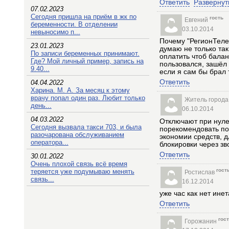
Ответить
Развернут
07.02.2023
Сегодня пришла на приём в жк по
гость
Евгений
беременности. В отделении
03.10.2014
невыносимо п...
Почему "РегионТеле
23.01.2023
думаю не только так
По записи беременных принимают.
оплатить чтоб балан
Где? Мой личный пример, запись на
пользовался, зашёл
9.40...
если я сам бы брал
Ответить
04.04.2022
Харина. М. А. За месяц к этому
врачу попал один раз. Любит только
Житель города
день...
06.10.2014
04.03.2022
Отключают при нулев
Сегодня вызвала такси 703, и была
порекомендовать по
разочарована обслуживанием
экономии средств, д
оператора...
блокировки через зв
Ответить
30.01.2022
Очень плохой связь всё время
гост
теряется уже подумываю менять
Ростислав
связь...
16.12.2014
уже час как нет инет
Ответить
гос
Горожанин