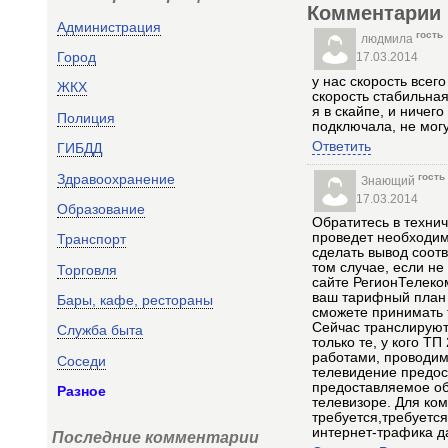
Комментарии
Администрация
гость
людмила
Город
17.03.2014
у нас скорость всег
ЖКХ
скорость стабильная 
я в скайпе, и ничег
Полиция
подключала, не могу 
Ответить
ГИБДД
гость
Здравоохранение
Знающий
17.03.2014
Образование
Обратитесь в технич
проведет необходим
Транспорт
сделать вывод соот
том случае, если не
Торговля
сайте РегионТелек
ваш тарифный план м
Бары, кафе, рестораны
сможете принимать т
Сейчас транслируютс
Служба быта
только те, у кого Т
работами, проводимы
Соседи
телевидение предос
предоставляемое об
Разное
телевизоре. Для ко
требуется,требуетс
интернет-трафика д
Последние комментарии