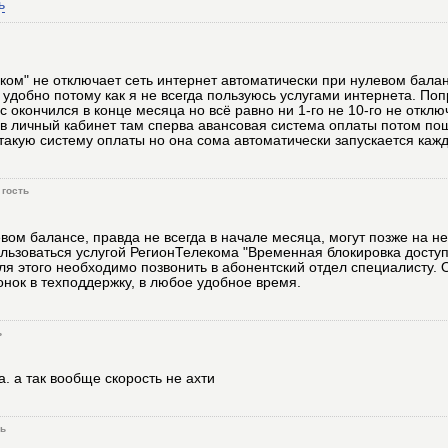
ь
ком" не отключает сеть интернет автоматически при нулевом балан
 удобно потому как я не всегда пользуюсь услугами интернета. Поп
с окончился в конце месяца но всё равно ни 1-го не 10-го не отклю
 в личный кабинет там сперва авансовая система оплаты потом по
 такую систему оплаты но она сома автоматически запускается каж
гость
ом балансе, правда не всегда в начале месяца, могут позже на н
льзоваться услугой РегионТелекома "Временная блокировка доступ
ля этого необходимо позвонить в абонентский отдел специалисту.
онок в техподдержку, в любое удобное время.
ь
а. а так вообще скорость не ахти
ть