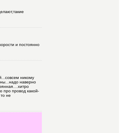
делают,такие
скорости и постоянно
й...совсем никому
ны...надо наверно
янная....хитро
ю про провод какой-
 то не