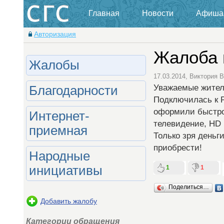
Главная
Новости
Афиша
Авторизация
Жалоба 
Жалобы
17.03.2014, Виктория
Уважаемые жители
Благодарности
Подключилась к Р
оформили быстро,
Интернет-
телевидение, HD 
приемная
Только зря деньг
приобрести!
Народные
1
1
инициативы
Поделиться…
Добавить жалобу
Категории обращения