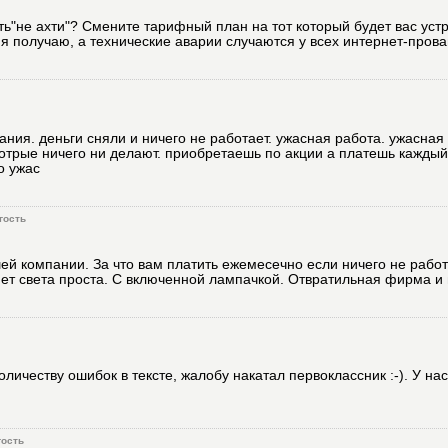
сть"не ахти"? Смените тарифный план на тот который будет вас уст
с я получаю, а технические аварии случаются у всех интернет-пров
ния. деньги сняли и ничего не работает. ужасная работа. ужасная
отрые ничего ни делают. приобретаешь по акции а платешь каждый 
о ужас
гость
ей компании. За что вам платить ежемесечно если ничего не работ
 нет света проста. С включенной лампачкой. Отвратильная фирма и
личеству ошибок в тексте, жалобу накатал первоклассник :-). У нас
гость