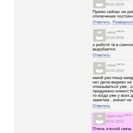
05.02.2020
Прямо сейчас не раб
отключения постоянн
Ответить
Развернут
гость
нина
23.03.2020
о работе тв в саянс
вырубается
Ответить
гость
нина
24.03.2020
какой раз пишу-кажд
нет дела-видимо не 
отказываться уже...
придумано-клиент б
то когда уже у всех
заметим...значит не
Ответить
гость
Кристине
30.01.2022
Очень плохой связь