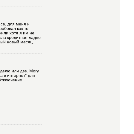
се, для меня и
робовал как то
чили хотя я им не
шла кредитная ладно
дый новый месяц.
еделю или две. Могу
а в интернет" для
 Отключение