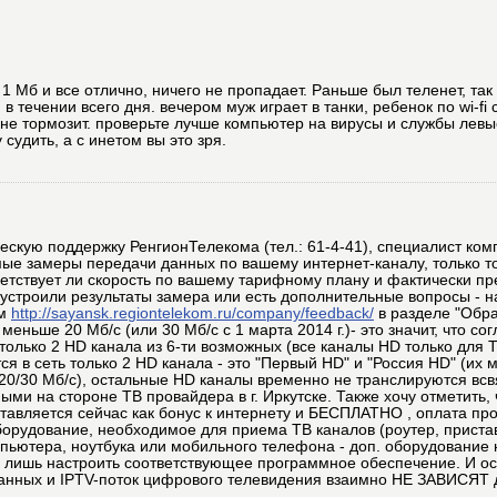
о 1 Мб и все отлично, ничего не пропадает. Раньше был теленет, так
в течении всего дня. вечером муж играет в танки, ребенок по wi-fi 
о не тормозит. проверьте лучше компьютер на вирусы и службы левы
судить, а с инетом вы это зря.
ескую поддержку РенгионТелекома (тел.: 61-4-41), специалист ком
ые замеры передачи данных по вашему интернет-каналу, только т
ветствует ли скорость по вашему тарифному плану и фактически п
 устроили результаты замера или есть дополнительные вопросы - 
ом
http://sayansk.regiontelekom.ru/company/feedback/
в разделе "Обра
еньше 20 Мб/с (или 30 Мб/с с 1 марта 2014 г.)- это значит, что с
олько 2 HD канала из 6-ти возможных (все каналы HD только для Т
я в сеть только 2 HD канала - это "Первый HD" и "Россия HD" (их 
П 20/30 Мб/с), остальные HD каналы временно не транслируются всв
ми на стороне ТВ провайдера в г. Иркутске. Также хочу отметить,
тавляется сейчас как бонус к интернету и БЕСПЛАТНО , оплата про
орудование, необходимое для приема ТВ каналов (роутер, приста
мпьютера, ноутбука или мобильного телефона - доп. оборудование 
я лишь настроить соответствующее программное обеспечение. И ос
анных и IPTV-поток цифрового телевидения взаимно НЕ ЗАВИСЯТ др