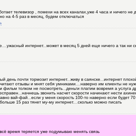
отает телевизор , помехи на всех каналах,уже 4 часа и ничего не 
о на 4-5 раз в месяц, будем отключаться
ь
ке....ужасный интернет...может в месяц 5 дней еще ничего а так ни 
ый день почти тормозит интернет...живу в саянске...интернет плохо
читают отзывы и мнят себя умниками....наверно им клиенты не нуж
ни фильм толком не посмотреть...деньги платим вовремя а услуга др
есправен...начнешь звонить насчет скорости начинают нести ахине
 давно вай-фай...если у меня скорость 100-то наверно если будет 70
 больше 15 раз тянет му-му интернет....сколько можно писать
 всё время теряется уже подумываю менять связь