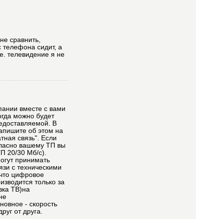
 не сравнить,
с телефона сидит, а
е. телевидение я не
пании вместе с вами
огда можно будет
редоставляемой. В
напишите об этом на
тная связь". Если
огласно вашему ТП вы
П 20/30 Мб/с).
могут принимать
язи с техническими
 что цифровое
изводится только за
вка ТВ)на
не
новное - скорость
уг от друга.