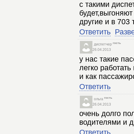
с такими диспе
будет,выгоняют
другие и в 703 
Ответить
Разв
гость
диспетчер
26.04.2013
у нас такие па
легко работать
и как пассажир
Ответить
гость
ольга
26.04.2013
очень долго по
водителями и д
Ответить