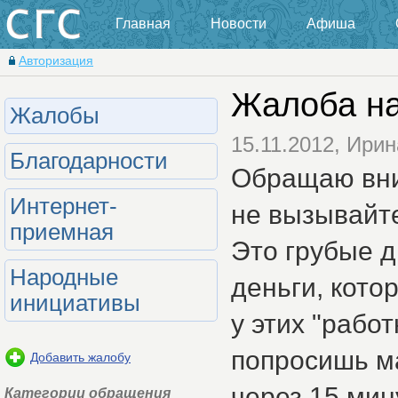
Главная
Новости
Афиша
Авторизация
Жалоба на
Жалобы
15.11.2012, Ирин
Благодарности
Обращаю вни
Интернет-
не вызывайте
приемная
Это грубые д
Народные
деньги, кото
инициативы
у этих "рабо
попросишь ма
Добавить жалобу
через 15 мин
Категории обращения