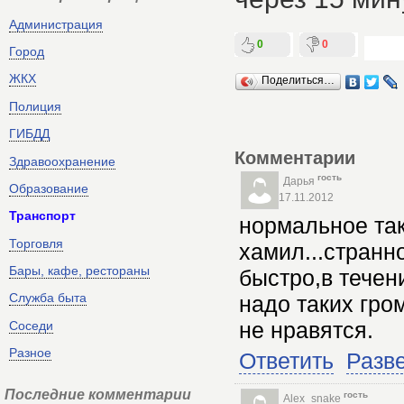
Администрация
0
0
Город
ЖКХ
Поделиться…
Полиция
ГИБДД
Комментарии
Здравоохранение
гость
Дарья
Образование
17.11.2012
Транспорт
нормальное так
Торговля
хамил...странн
Бары, кафе, рестораны
быстро,в течен
Служба быта
надо таких гро
не нравятся.
Соседи
Разное
Ответить
Разв
Последние комментарии
гость
Alex_snake