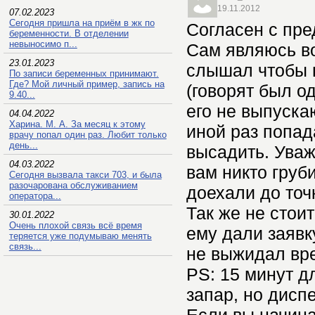
19.11.2012
07.02.2023
Сегодня пришла на приём в жк по
Согласен с пр
беременности. В отделении
невыносимо п...
Сам являюсь в
23.01.2023
слышал чтобы 
По записи беременных принимают.
Где? Мой личный пример, запись на
(говорят был о
9.40...
его не выпуска
04.04.2022
Харина. М. А. За месяц к этому
иной раз попад
врачу попал один раз. Любит только
день...
высадить. Уваж
04.03.2022
вам никто груби
Сегодня вызвала такси 703, и была
разочарована обслуживанием
доехали до точ
оператора...
Так же не стои
30.01.2022
Очень плохой связь всё время
ему дали заявк
теряется уже подумываю менять
связь...
не выжидал вре
PS: 15 минут д
запар, но дисп