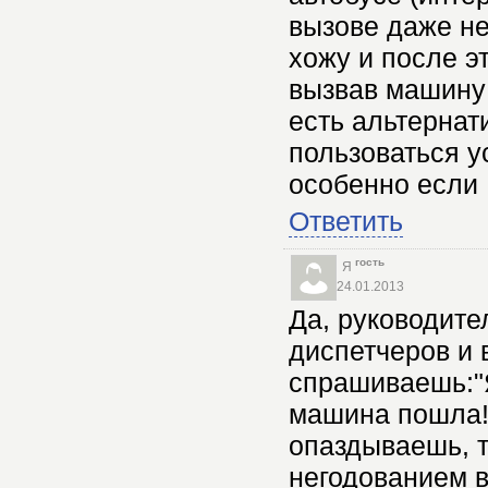
вызове даже не
хожу и после э
вызвав машину 
есть альтернат
пользоваться у
особенно если 
Ответить
гость
Я
24.01.2013
Да, руководите
диспетчеров и 
спрашиваешь:"Я
машина пошла! 
опаздываешь, т
негодованием в