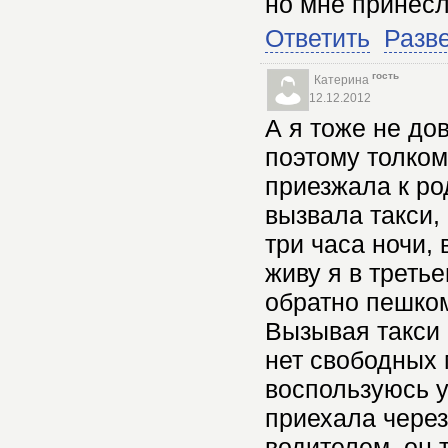
но мне принесл
Ответить
Разв
гость
Катерина
12.12.2012
А я тоже не до
поэтому толком
приезжала к ро
вызвала такси,
три часа ночи,
живу я в треть
обратно пешком
Вызывая такси 
нет свободных 
воспользуюсь у
приехала через
водителем, он 