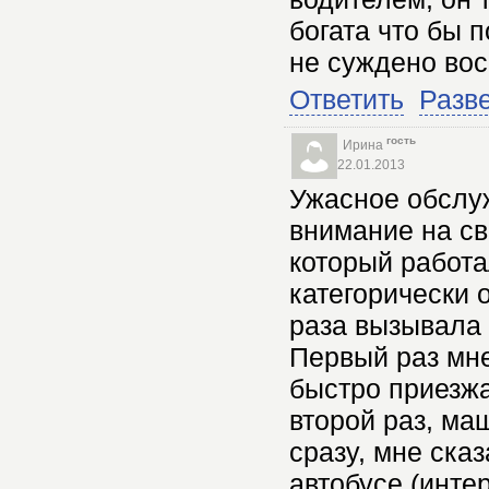
богата что бы 
не суждено вос
Ответить
Разв
гость
Ирина
22.01.2013
Ужасное обслу
внимание на св
который работа
категорически 
раза вызывала 
Первый раз мне 
быстро приезжа
второй раз, м
сразу, мне ска
автобусе (инте