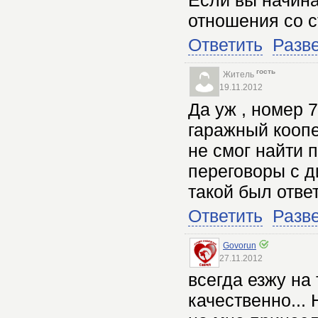
Если вы начина
отношения со 
Ответить
Разв
гость
Житель
19.11.2012
Да уж , номер 7
гаражный коопе
не смог найти 
переговоры с д
такой был ответ
Ответить
Разв
Govorun
27.11.2012
всегда езжу на
качественно...