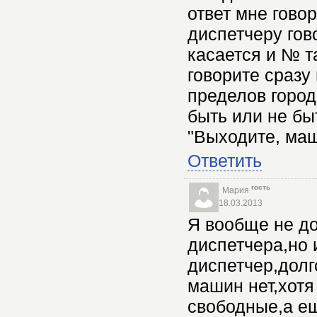
ответ мне гово
диспетчеру гов
касается и № т
говорите сразу 
пределов город
быть или не быт
"Выходите, маш
Ответить
гость
Мария
18.03.2013
Я вообще не до
диспетчера,но 
диспетчер,долг
машин нет,хотя
свободные,а ещ