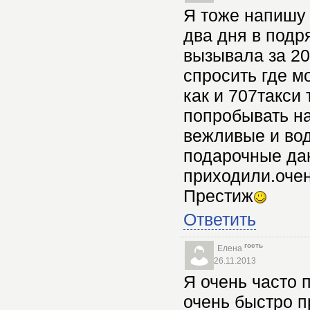
Я тоже напишу 
два дня в подр
вызывала за 20
спросить где м
как и 707такси
попробывать на
вежливые и вод
подарочные даю
приходили.очен
Престиж
Ответить
гость
Елена
26.11.2013
Я очень часто 
очень быстро п