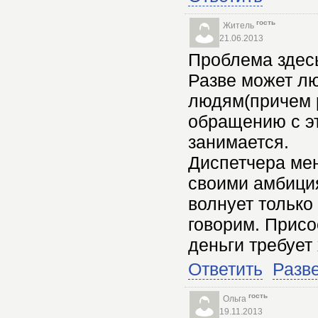
гость
Житель
21.06.2013
Проблема здесь
Разве может лю
людям(причем 
обращению с э
занимается.
Диспетчера мен
своими амбици
волнует только 
говорим. Присо
деньги требует
Ответить
Разв
гость
Ольга
19.11.2013