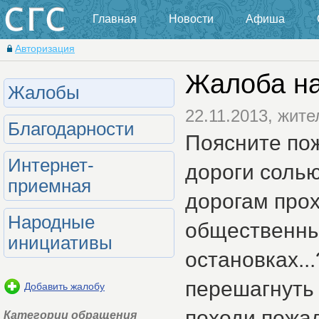
Главная
Новости
Афиша
Авторизация
Жалоба н
Жалобы
22.11.2013, жит
Благодарности
Поясните по
Интернет-
дороги солью
приемная
дорогам про
Народные
общественный
инициативы
остановках..
перешагнуть
Добавить жалобу
походи пожал
Категории обращения