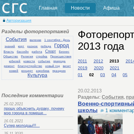
Главная
Новости
Афиша
Авторизация
Разделы фоторепортажей
Фоторепор
События
валенки
1 сентября - День
2013 года
Город
знаний
корт
разное
победа
Спорт
Власть
бассейн
работа
Бизнес
Общество
Религия
стройка
Происшествия
2011
2012
2013
201
юбилей
новости
событие
природа
ремонт
благоустройство
новый год
визит
2019
2020
2021
хоккей
концерт
аэробика
праздник
01
02
03
04
05
Культура
20.02.2013
Последние комментарии
Разделы:
События
,
пр
Военно-спортивный
25.02.2021
прошу объяснить дураку, почему
школы
1 коммента
мэр города в помеще...
16.01.2021
Супер,молодцы!!!...
25.11.2020