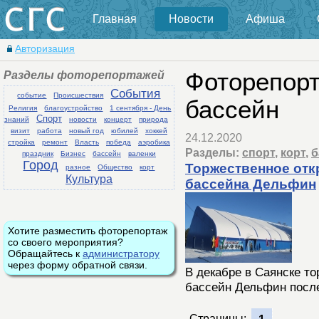
Главная
Новости
Афиша
Авторизация
Разделы фоторепортажей
Фоторепорт
События
событие
Происшествия
бассейн
Религия
благоустройство
1 сентября - День
Спорт
знаний
новости
концерт
природа
визит
работа
новый год
юбилей
хоккей
24.12.2020
стройка
ремонт
Власть
победа
аэробика
Разделы:
спорт
,
корт
,
б
праздник
Бизнес
бассейн
валенки
Город
Торжественное отк
разное
Общество
корт
Культура
бассейна Дельфин
Хотите разместить фоторепортаж
со своего мероприятия?
Обращайтесь к
администратору
через форму обратной связи.
В декабре в Саянске то
бассейн Дельфин посл
Страницы: