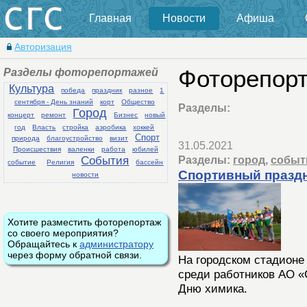
Главная
Новости
Афиша
Авторизация
Разделы фоторепортажей
Фоторепорт
Культура
победа
праздник
разное
1
сентября - День знаний
корт
Общество
Разделы:
Город
концерт
ремонт
Бизнес
новый
год
Власть
стройка
аэробика
хоккей
Спорт
природа
благоустройство
визит
31.05.2021
Происшествия
валенки
работа
юбилей
События
Разделы:
город
,
событ
событие
Религия
бассейн
Спортивный праздн
новости
Хотите разместить фоторепортаж
со своего мероприятия?
Обращайтесь к
администратору
через форму обратной связи.
На городском стадионе
среди работников АО 
Дню химика.