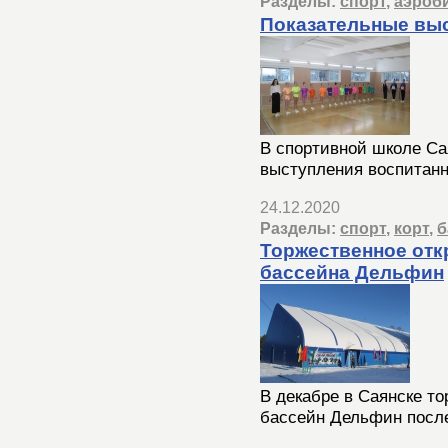
Разделы:
спорт
,
аэроб
Показательные вы
В спортивной школе Са
выступления воспитанн
24.12.2020
Разделы:
спорт
,
корт
,
б
Торжественное отк
бассейна Дельфин
В декабре в Саянске то
бассейн Дельфин посл