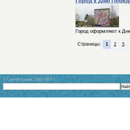
Город к Дню Побе
Город оформляют к Дн
Страницы:
1
2
3
© Сергей Грачев, 2003–2026 г.
Най