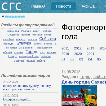
Главная
Новости
Афиша
Авторизация
Разделы фоторепортажей
Фоторепорт
новый год
Религия
визит
работа
года
Общество
ремонт
бассейн
хоккей
События
аэробика
концерт
новости
Культура
природа
Власть
Бизнес
1
2011
2012
2013
201
сентября - День знаний
Происшествия
Город
юбилей
стройка
корт
валенки
2019
2020
2021
Спорт
благоустройство
событие
01
02
03
04
05
праздник
разное
победа
14.08.2018
Последние комментарии
Разделы:
город
,
событ
День города Саянс
25.02.2021
прошу объяснить дураку, почему
мэр города в помеще...
16.01.2021
Супер,молодцы!!!...
25.11.2020